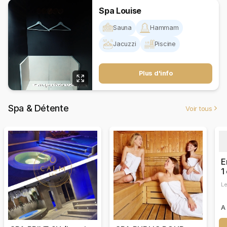
Spa Louise
Sauna
Hammam
Jacuzzi
Piscine
Plus d'info
Spa & Détente
Voir tous
E
1
Le
A 