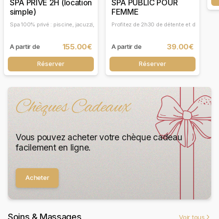
SPA PRIVE 2H (location
SPA PUBLIC POUR
simple)
FEMME
Spa 100% privé : piscine, jacuzzi, sauna, hammam et piscine enfant. Formule hors 
Profitez de 2h30 de détente et de relaxa
155.00€
39.00€
A partir de
A partir de
Réserver
Réserver
Chèques Cadeaux
Vous pouvez acheter votre chèque cadeau
facilement en ligne.
Acheter
Soins & Massages
Voir tous