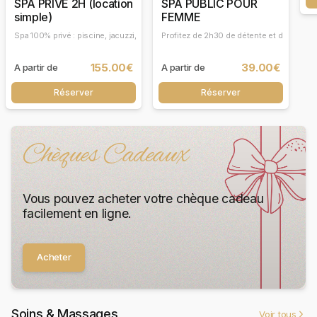
SPA PRIVE 2H (location
SPA PUBLIC POUR
simple)
FEMME
Spa 100% privé : piscine, jacuzzi, sauna, hammam et piscine enfant. Formule hors 
Profitez de 2h30 de détente et de relaxa
155.00€
39.00€
A partir de
A partir de
Réserver
Réserver
Chèques Cadeaux
Vous pouvez acheter votre chèque cadeau
facilement en ligne.
Acheter
Soins & Massages
Voir tous