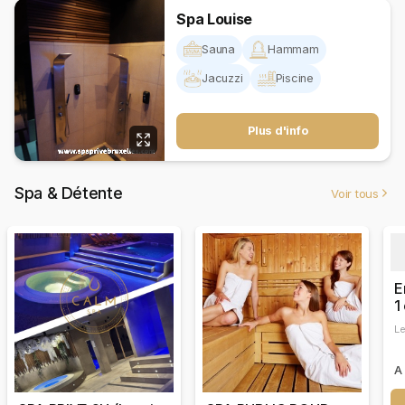
Spa Louise
Sauna
Hammam
Jacuzzi
Piscine
Plus d'info
Spa & Détente
Voir tous
E
1
Le
A 