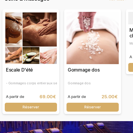
M
c
J
Ma
A 
Escale D'été
Gommage dos
- Gommages corps entier aux sels d'Orient - Enveloppement Reminéralisant du 
Gommage dos
69.00€
25.00€
A partir de
A partir de
Réserver
Réserver