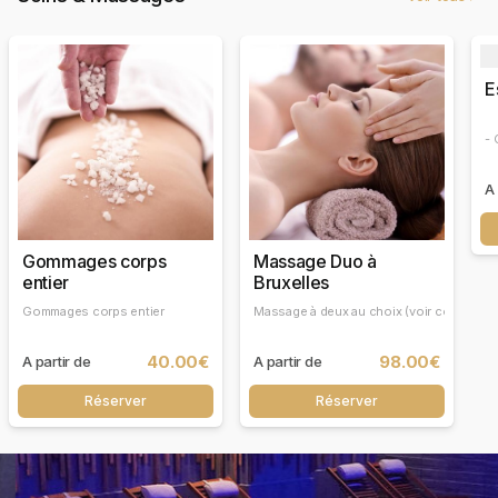
E
- 
A 
Gommages corps
Massage Duo à
entier
Bruxelles
Gommages corps entier
40.00€
98.00€
A partir de
A partir de
Réserver
Réserver