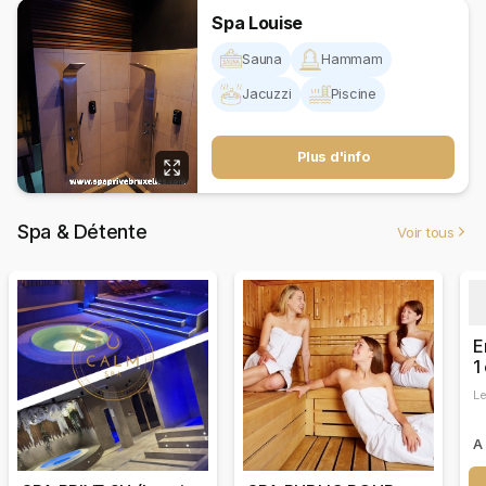
Spa Louise
Sauna
Hammam
Jacuzzi
Piscine
Plus d'info
Spa & Détente
Voir tous
E
1
Le
A 