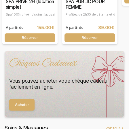
SPA PRIVE 2H (location
SPA PUBLIC POUR
simple)
FEMME
Spa 100% privé : piscine, jacuzzi, sauna, hammam et piscine enfant. Formule hors 
Profitez de 2h30 de détente et de relaxa
155.00€
39.00€
A partir de
A partir de
Réserver
Réserver
Chèques Cadeaux
Vous pouvez acheter votre chèque cadeau
facilement en ligne.
Acheter
Soins & Massages
Voir tous