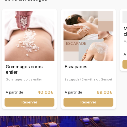
M
c
J
Ma
A 
Gommages corps
Escapades
entier
Gommages corps entier
Escapade (Bien-être ou Sense)
40.00€
69.00€
A partir de
A partir de
Réserver
Réserver