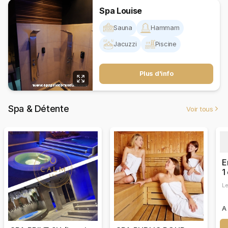
Spa Louise
Sauna
Hammam
Jacuzzi
Piscine
Plus d'info
Spa & Détente
Voir tous
E
1
Le
A 