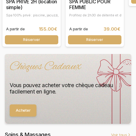
SPA PRIVE 2H (location
SPA PUBLIC POUR
simple)
FEMME
Spa 100% privé : piscine, jacuzzi, sauna, hammam et piscine enfant. Formule hors 
Profitez de 2h30 de détente et de relaxa
155.00€
39.00€
A partir de
A partir de
Réserver
Réserver
Chèques Cadeaux
Vous pouvez acheter votre chèque cadeau
facilement en ligne.
Acheter
Soins & Massages
Voir tous