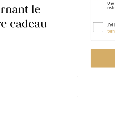
Une 
rnant le
redi
tre cadeau
J'ai
ter