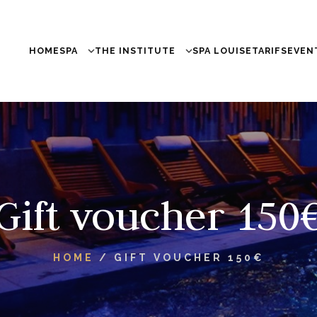
HOME
SPA
THE INSTITUTE
SPA LOUISE
TARIFS
EVEN
Gift voucher 150
HOME
/
GIFT VOUCHER 150€