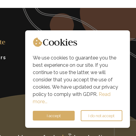
Cookies
te
ers
Blog
We use cookies to guarantee you the
best experience on our site. If you
Job
continue to use the latter, we will
consider that you accept the use of
Contact
cookies. We have updated our privacy
policy to comply with GDPR.
Read
more...
I accept
I do not accept