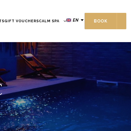
EN
TS
GIFT VOUCHERS
CALM SPA
BOOK
€