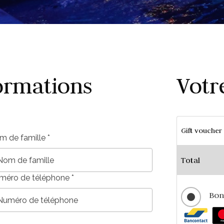
ormations
Votr
Gift voucher
m de famille
*
Total
méro de téléphone
*
Bon